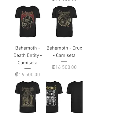
Behemoth -
Behemoth - Crux
Death Entity -
- Camiseta
Camiseta
Precio
₡16 500,00
Precio
₡16 500,00
Behemoth -
Behemoth -
Crucified -
Ceremonial -