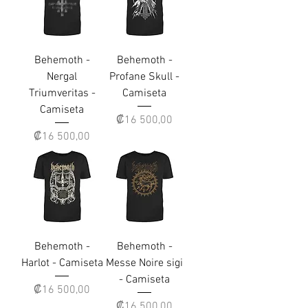
Behemoth -
Behemoth -
Nergal
Profane Skull -
Triumveritas -
Camiseta
Camiseta
Precio
₡16 500,00
Precio
₡16 500,00
Behemoth -
Behemoth -
Harlot - Camiseta
Messe Noire sigi
- Camiseta
Precio
₡16 500,00
Precio
₡16 500,00