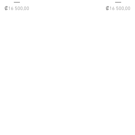
Precio
Precio
₡16 500,00
₡16 500,00