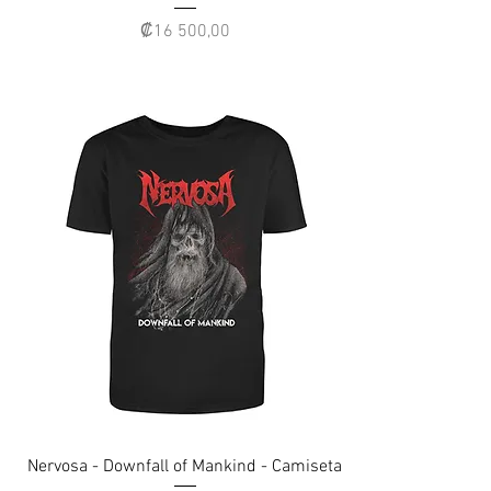
Precio
₡16 500,00
Nervosa - Downfall of Mankind - Camiseta