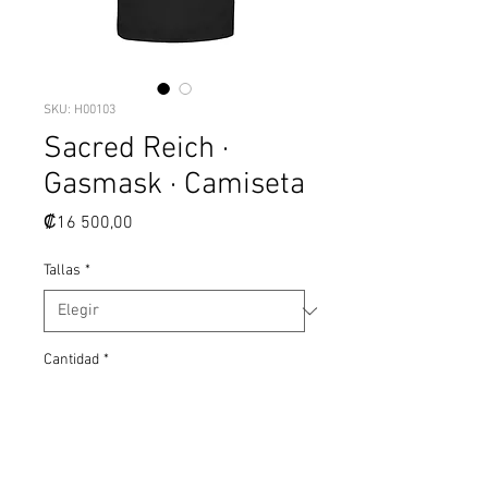
SKU: H00103
Sacred Reich ·
Gasmask · Camiseta
Precio
₡16 500,00
Tallas
*
Cantidad
*
Agregar al carrito