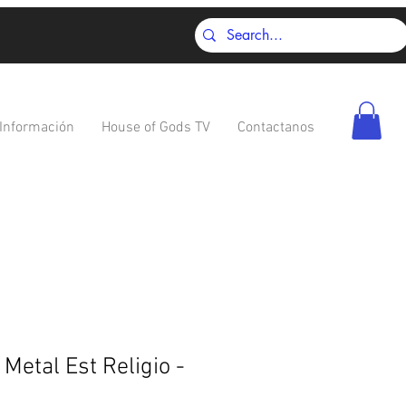
Información
House of Gods TV
Contactanos
Metal Est Religio -