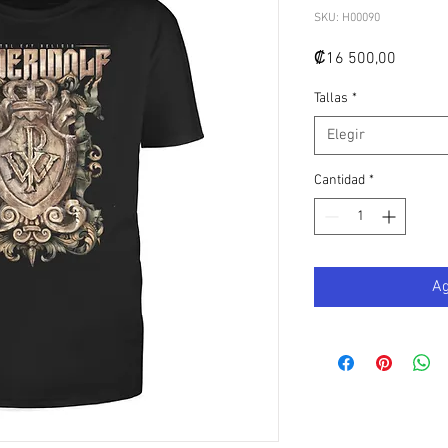
SKU: H00090
Precio
₡16 500,00
Tallas
*
Elegir
Cantidad
*
Ag