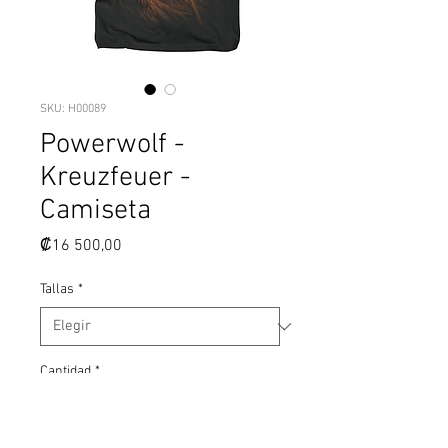
SKU: H00089
Powerwolf -
Kreuzfeuer -
Camiseta
Precio
₡16 500,00
Tallas
*
Cantidad
*