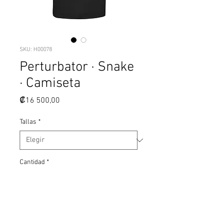
SKU: H00078
Perturbator · Snake
· Camiseta
Precio
₡16 500,00
Tallas
*
Cantidad
*
Agregar al carrito