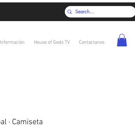
Información
House of Gods TV
Contactanos
al · Camiseta