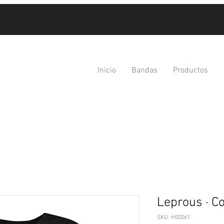
Inicio
Bandas
Productos
Leprous · Co
SKU: H00061