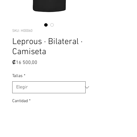
SKU: H00060
Leprous · Bilateral ·
Camiseta
Precio
₡16 500,00
Tallas
*
Cantidad
*
Agregar al carrito