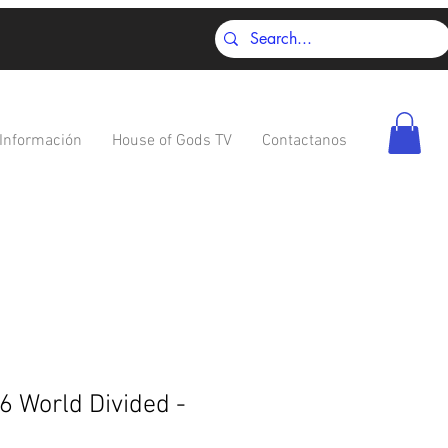
Información
House of Gods TV
Contactanos
6 World Divided -