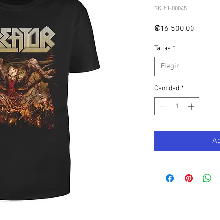
SKU: H00045
Precio
₡16 500,00
Tallas
*
Elegir
Cantidad
*
Ag