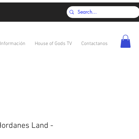
Información
House of Gods TV
Contactanos
Hordanes Land -