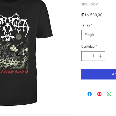
SKU: H00041
Precio
₡16 500,00
Tallas
*
Elegir
Cantidad
*
Ag