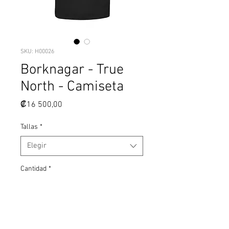
SKU: H00026
Borknagar - True
North - Camiseta
Precio
₡16 500,00
Tallas
*
Elegir
Cantidad
*
Agregar al carrito