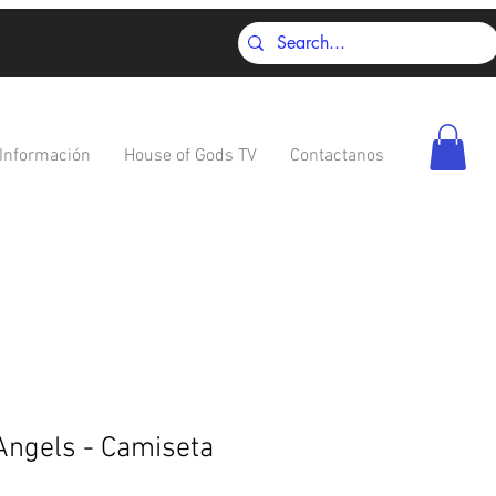
Información
House of Gods TV
Contactanos
Angels - Camiseta