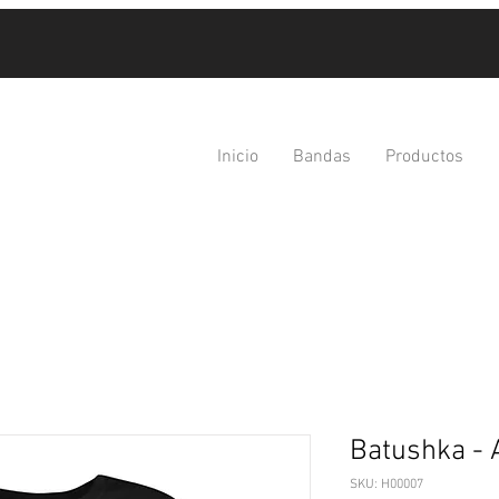
Inicio
Bandas
Productos
Batushka - 
SKU: H00007