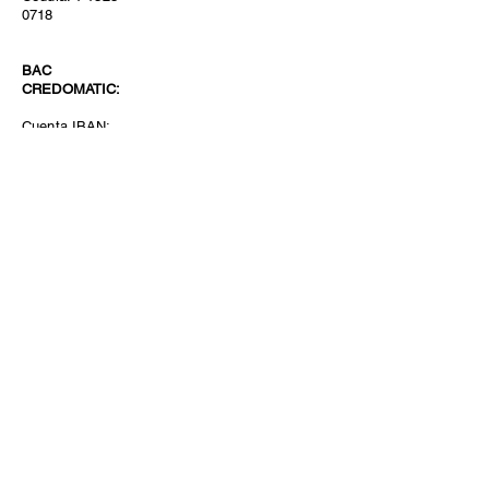
0718
BAC
CREDOMATIC:
Cuenta IBAN:
CR7401020000913
6428802
Beneficiario: Cindy
Mora Monge.
Cédula: 1-1323-
0718
BANCO DE
COSTA RICA:
Cuenta IBAN:
CR8801520100104
7322601
Beneficiario:
Insomnio Tres Mil
S.A. Cédula: 3-101-
284089